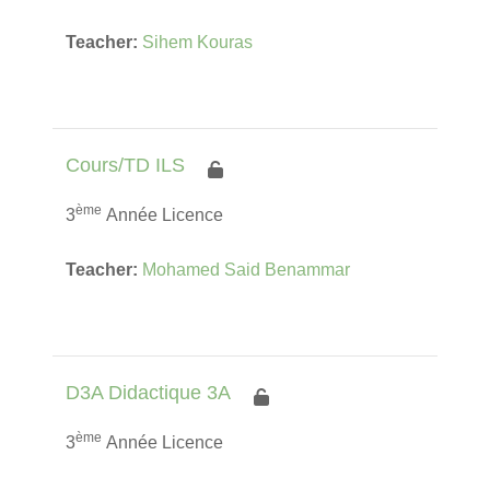
Teacher:
Sihem Kouras
Cours/TD ILS
ème
3
Année Licence
Teacher:
Mohamed Said Benammar
D3A Didactique 3A
ème
3
Année Licence