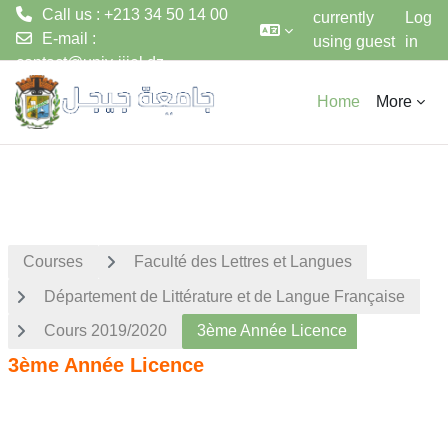
Call us : +213 34 50 14 00
currently
Log
E-mail :
using guest
in
contact@univ-jijel.dz
access
Skip to main content
Home
More
Courses
Faculté des Lettres et Langues
Département de Littérature et de Langue Française
Cours 2019/2020
3ème Année Licence
3ème Année Licence