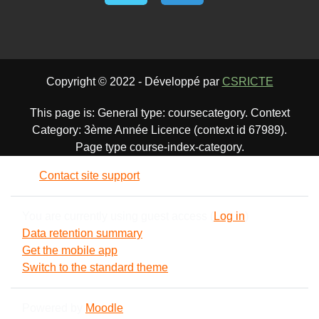
Copyright © 2022 - Développé par
CSRICTE
This page is: General type: coursecategory. Context
Category: 3ème Année Licence (context id 67989).
Page type course-index-category.
Contact site support
You are currently using guest access (
Log in
)
Data retention summary
Get the mobile app
Switch to the standard theme
Powered by
Moodle