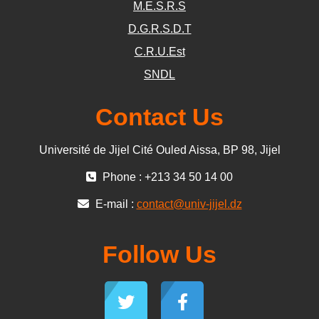
M.E.S.R.S
D.G.R.S.D.T
C.R.U.Est
SNDL
Contact Us
Université de Jijel Cité Ouled Aissa, BP 98, Jijel
Phone : +213 34 50 14 00
E-mail :
contact@univ-jijel.dz
Follow Us