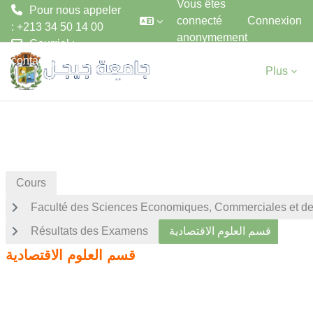
Vous êtes
Pour nous appeler
connecté
Connexion
: +213 34 50 14 00
anonymement
Courriel :
Passer au contenu principal
contact@univ-jijel.dz
Plus
Cours
Faculté des Sciences Economiques, Commerciales et de
Résultats des Examens
قسم العلوم الاقتصادية
قسم العلوم الاقتصادية