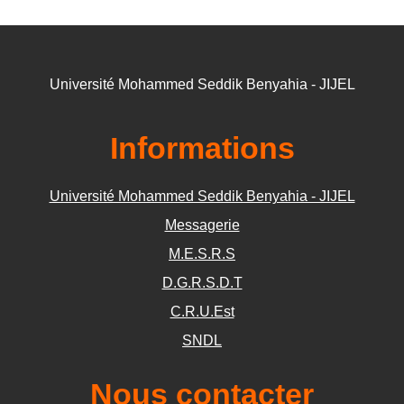
Université Mohammed Seddik Benyahia - JIJEL
Informations
Université Mohammed Seddik Benyahia - JIJEL
Messagerie
M.E.S.R.S
D.G.R.S.D.T
C.R.U.Est
SNDL
Nous contacter