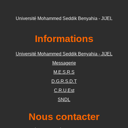
Université Mohammed Seddik Benyahia - JIJEL
Informations
Université Mohammed Seddik Benyahia - JIJEL
Messagerie
M.E.S.R.S
D.G.R.S.D.T
C.R.U.Est
SNDL
Nous contacter