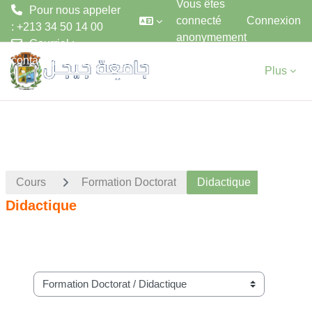
Vous êtes
Pour nous appeler
connecté
Connexion
: +213 34 50 14 00
anonymement
Courriel :
Passer au contenu principal
contact@univ-jijel.dz
Plus
Cours
Formation Doctorat
Didactique
Didactique
Catégories de cours