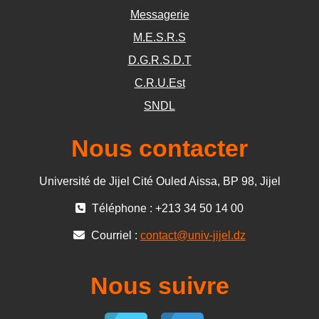
Messagerie
M.E.S.R.S
D.G.R.S.D.T
C.R.U.Est
SNDL
Nous contacter
Université de Jijel Cité Ouled Aissa, BP 98, Jijel
Téléphone : +213 34 50 14 00
Courriel :
contact@univ-jijel.dz
Nous suivre