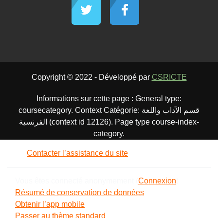
Copyright © 2022 - Développé par
CSRICTE
Informations sur cette page : General type:
coursecategory. Context Catégorie: قسم الآداب واللغة
الفرنسية (context id 12126). Page type course-index-
category.
Contacter l’assistance du site
Vous êtes connecté anonymement (
Connexion
)
Résumé de conservation de données
Obtenir l’app mobile
Passer au thème standard