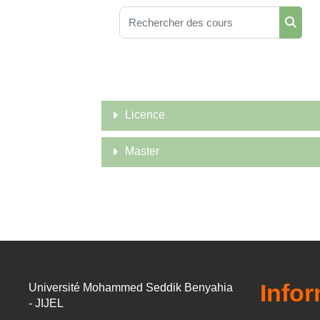
Rechercher des cours
Reche
Licence
Master
Info
Université Mohammed Seddik Benyahia
- JIJEL