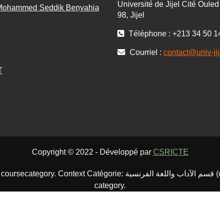
Université de Jijel Cité Oule
 Mohammed Seddik Benyahia
98, Jijel
Téléphone : +213 34 50 1
Courriel :
contact@univ-jij
T
Copyright © 2022 - Développé par
CSRICTE
قسم الآداب واللغة الفرنسي (context id 12132). Page type course-index-
category.