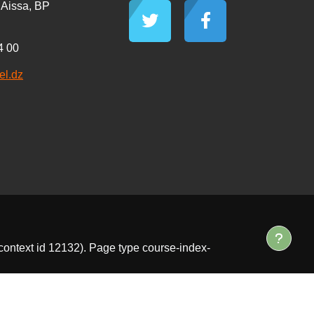
d Aissa, BP
4 00
el.dz