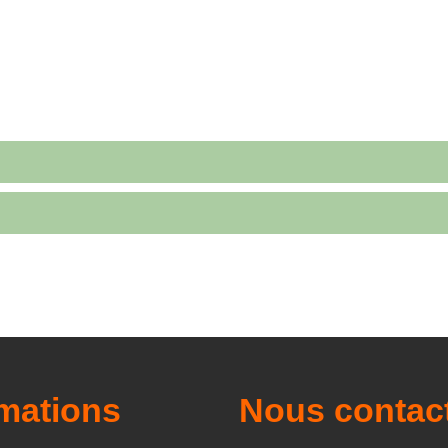
rcher des cours
rmations
Nous contac