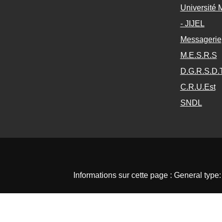
Université
- JIJEL
Messagerie
M.E.S.R.S
D.G.R.S.D.
C.R.U.Est
SNDL
Informations sur cette page : General type: coursecategory. Context Catégorie: ة