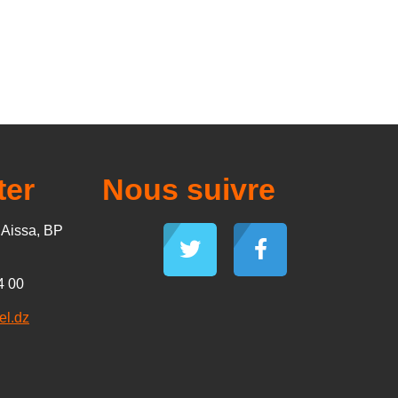
ter
Nous suivre
d Aissa, BP
4 00
el.dz