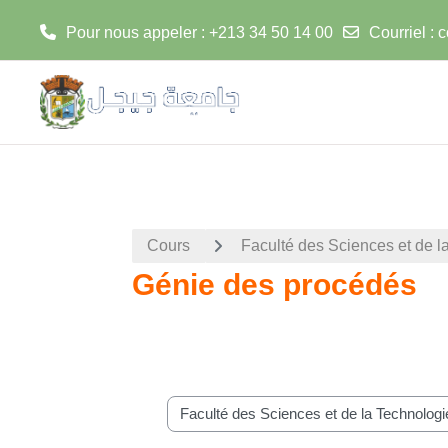
Pour nous appeler : +213 34 50 14 00
Courriel :
c
Passer au contenu principal
Cours
Faculté des Sciences et de l
Génie des procédés
Catégories de cours