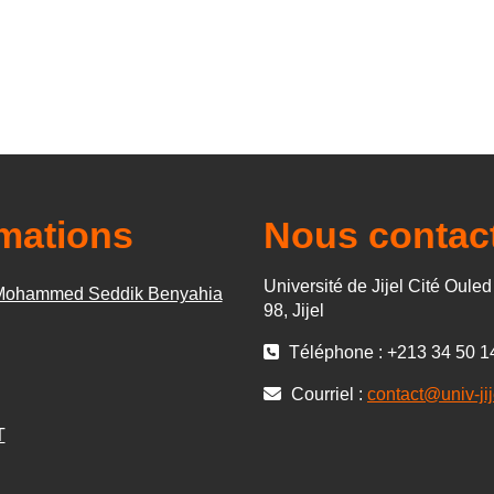
rmations
Nous contac
Université de Jijel Cité Oule
 Mohammed Seddik Benyahia
98, Jijel
Téléphone : +213 34 50 1
Courriel :
contact@univ-jij
T