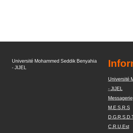
Info
Université Mohammed Seddik Benyahia
- JIJEL
Université
- JIJEL
Messagerie
M.E.S.R.S
D.G.R.S.D.
C.R.U.Est