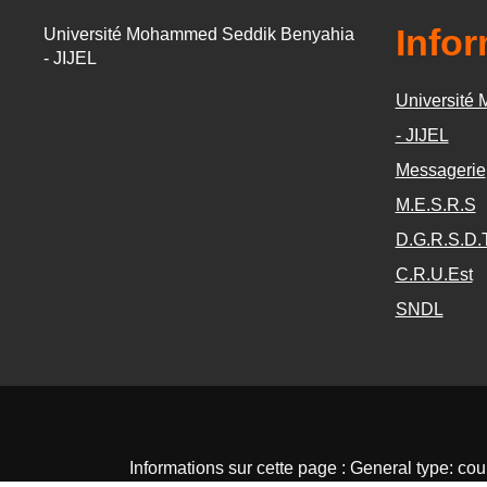
Info
Université Mohammed Seddik Benyahia
- JIJEL
Université
- JIJEL
Messagerie
M.E.S.R.S
D.G.R.S.D.
C.R.U.Est
SNDL
Informations sur cette page : General type: co