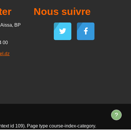
ter
Nous suivre
d Aissa, BP
4 00
el.dz
ntext id 109). Page type course-index-category.