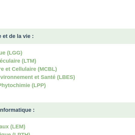
rcher des cours
et de la vie :
que (LGG)
éculaire (LTM)
re et Cellulaire (MCBL)
nvironnement et Santé (LBES)
Phytochimie (LPP)
Informatique :
iaux (LEM)
ique (LPTH)