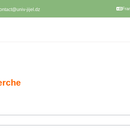
Franç
ontact@univ-jijel.dz
erche