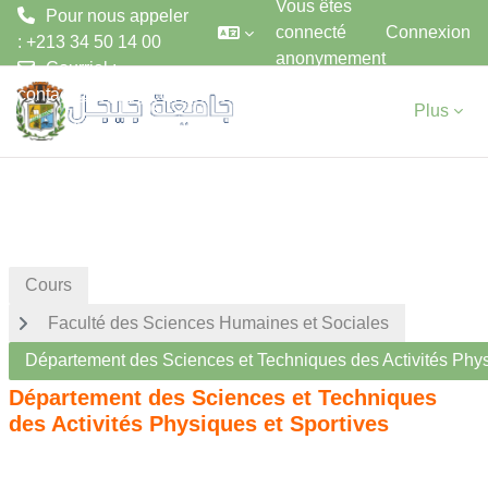
Vous êtes
Pour nous appeler
connecté
Connexion
: +213 34 50 14 00
anonymement
Courriel :
Passer au contenu principal
contact@univ-jijel.dz
Plus
Cours
Faculté des Sciences Humaines et Sociales
Département des Sciences et Techniques des Activités Phys
Département des Sciences et Techniques
des Activités Physiques et Sportives