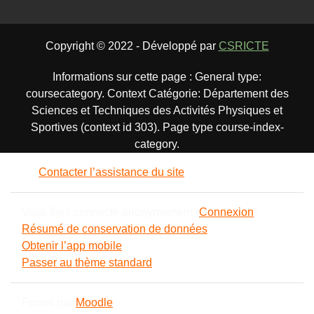
Copyright © 2022 - Développé par
CSRICTE
Informations sur cette page : General type:
coursecategory. Context Catégorie: Département des
Sciences et Techniques des Activités Physiques et
Sportives (context id 303). Page type course-index-
category.
Contacter l’assistance du site
Vous êtes connecté anonymement (
Connexion
)
Résumé de conservation de données
Obtenir l’app mobile
Passer au thème standard
Fourni par
Moodle