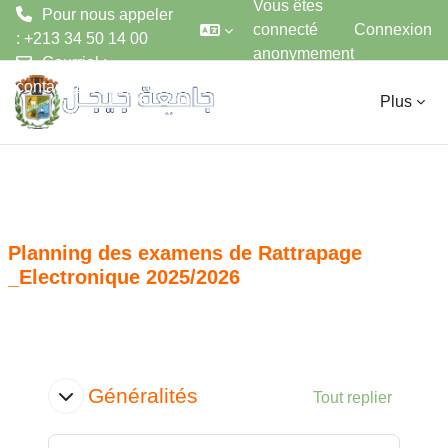
Vous êtes
Pour nous appeler
connecté
Connexion
: +213 34 50 14 00
anonymement
Courriel :
Passer au contenu principal
contact@univ-jijel.dz
Plus
Planning des examens de Rattrapage
_Electronique 2025/2026
Aperçu des sections
Généralités
Tout replier