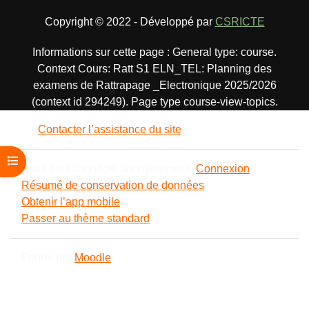
Copyright © 2022 - Développé par
CSRICTE
Informations sur cette page : General type: course.
Context Cours: Ratt S1 ELN_TEL: Planning des
examens de Rattrapage _Electronique 2025/2026
(context id 294249). Page type course-view-topics.
Contacter l’assistance du site
Ouvrir l’index du cours
Vous êtes connecté anonymement (
Connexion
)
Résumé de conservation de données
Obtenir l’app mobile
Passer au thème standard
Fourni par
Moodle