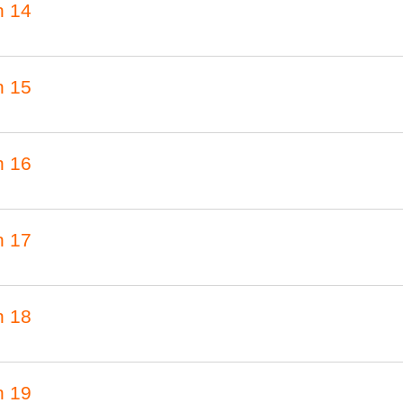
n 14
n 15
n 16
n 17
n 18
n 19