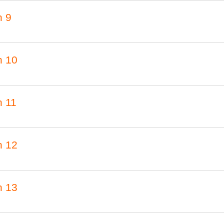
n 9
n 10
n 11
n 12
n 13