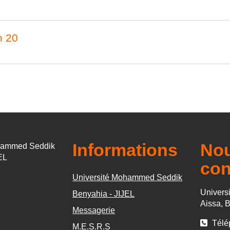
n 20
Informations
No
hammed Seddik
EL
con
Université Mohammed Seddik
Universi
Benyahia - JIJEL
Aissa, B
Messagerie
Télép
M.E.S.R.S