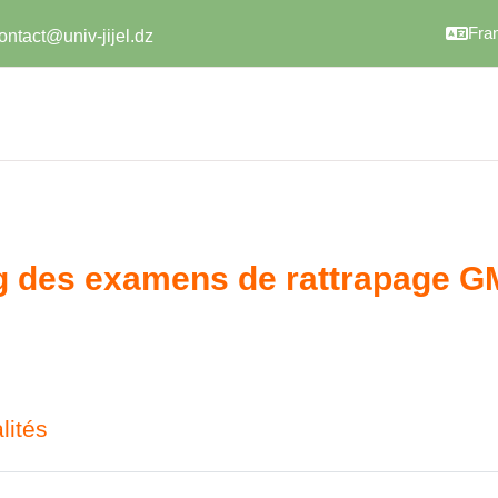
Franç
ontact@univ-jijel.dz
g des examens de rattrapage 
 des sections
lités