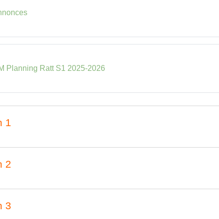
Forum
nnonces
Fichier
 Planning Ratt S1 2025-2026
n 1
n 2
n 3