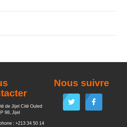
us
Nous suivre
tacter
té de Jijel Cité Ouled
P 98, Jijel
hone : +213 34 50 14