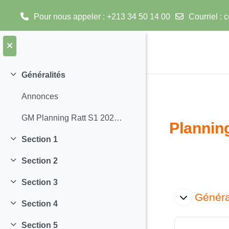
Pour nous appeler : +213 34 50 14 00
Courriel :
c
Passer au contenu principal
Généralités
Replier
Annonces
GM Planning Ratt S1 2025-2026
Plannin
Section 1
Replier
Section 2
Replier
Section 3
Aperçu
Replier
Généra
Section 4
Replier
Section 5