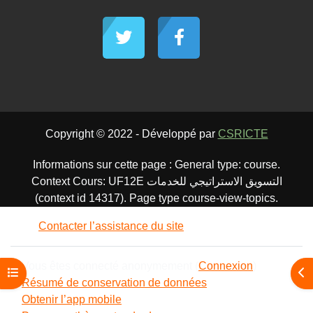
Copyright © 2022 - Développé par
CSRICTE
Informations sur cette page : General type: course.
Context Cours: UF12E التسويق الاستراتيجي للخدمات
(context id 14317). Page type course-view-topics.
Contacter l’assistance du site
Vous êtes connecté anonymement (
Connexion
)
Ouvrir l’index du cours
Ouv
Résumé de conservation de données
Obtenir l’app mobile