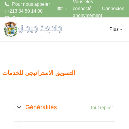
Vous êtes
Pour nous appeler
connecté
Connexion
: +213 34 50 14 00
anonymement
Courriel :
Passer au contenu principal
contact@univ-jijel.dz
Plus
التسويق الاستراتيجي للخدمات
Aperçu des sections
Généralités
Tout replier