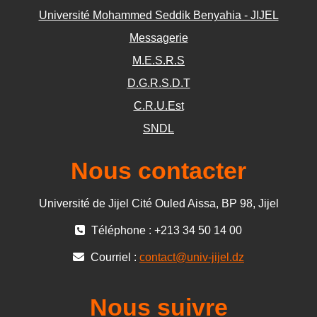
Université Mohammed Seddik Benyahia - JIJEL
Messagerie
M.E.S.R.S
D.G.R.S.D.T
C.R.U.Est
SNDL
Nous contacter
Université de Jijel Cité Ouled Aissa, BP 98, Jijel
Téléphone : +213 34 50 14 00
Courriel :
contact@univ-jijel.dz
Nous suivre