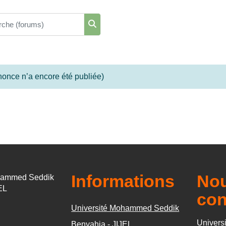
he (forums)
Recherche (forums)
once n’a encore été publiée)
Informations
No
hammed Seddik
EL
con
Université Mohammed Seddik
Universi
Benyahia - JIJEL