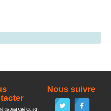
us
Nous suivre
tacter
té de Jijel Cité Ouled