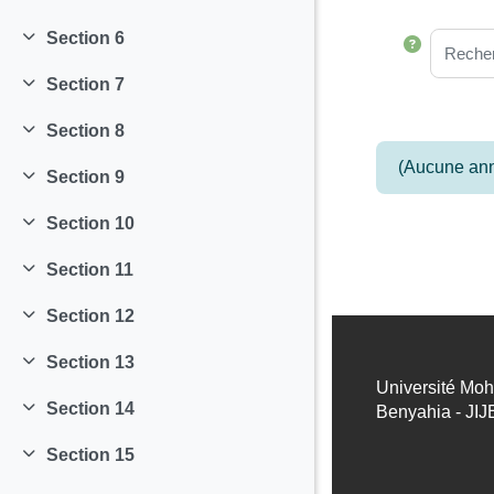
Replier
Section 6
Replier
Recherc
Section 7
Replier
Section 8
Replier
(Aucune ann
Section 9
Replier
Section 10
Replier
Section 11
Replier
Section 12
Replier
Section 13
Replier
Université Mo
Section 14
Benyahia - JIJ
Replier
Section 15
Replier