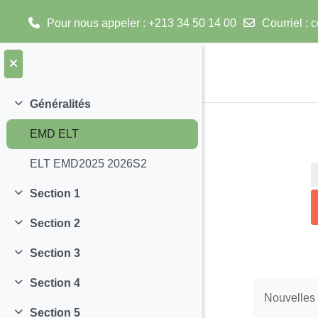
Pour nous appeler : +213 34 50 14 00
Courriel :
c
Passer au contenu principal
Généralités
Replier
EMD ELT
ELT EMD2025 2026S2
Section 1
Replier
Section 2
Replier
Section 3
Replier
Section 4
Replier
Nouvelles 
Section 5