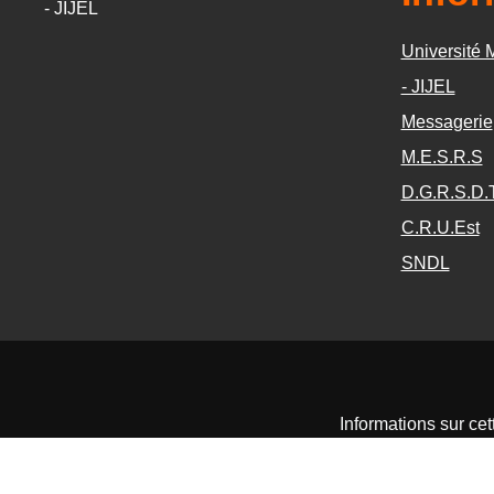
- JIJEL
Université
- JIJEL
Messagerie
M.E.S.R.S
D.G.R.S.D.
C.R.U.Est
SNDL
Informations sur cet