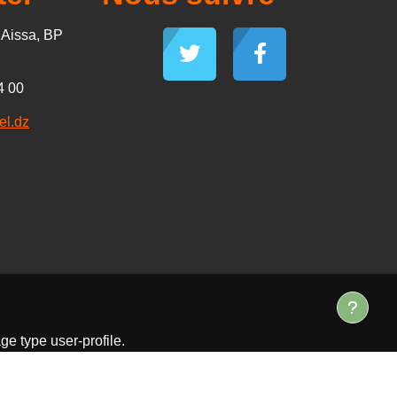
d Aissa, BP
4 00
el.dz
ge type user-profile.