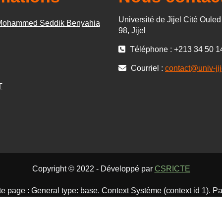
Université de Jijel Cité Oule
 Mohammed Seddik Benyahia
98, Jijel
Téléphone : +213 34 50 1
Courriel :
contact@univ-jij
T
Copyright © 2022 - Développé par
CSRICTE
te page : General type: base. Context Système (context id 1). Pa