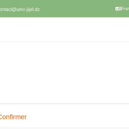
Franç
ontact@univ-jijel.dz
Confirmer