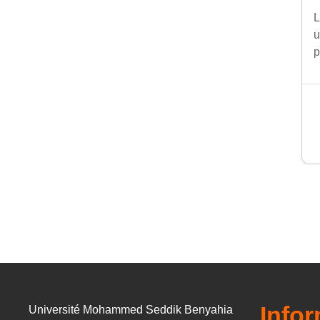
L
u
p
Info
Université Mohammed Seddik Benyahia