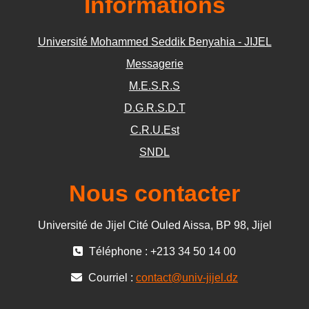
Informations
Université Mohammed Seddik Benyahia - JIJEL
Messagerie
M.E.S.R.S
D.G.R.S.D.T
C.R.U.Est
SNDL
Nous contacter
Université de Jijel Cité Ouled Aissa, BP 98, Jijel
Téléphone : +213 34 50 14 00
Courriel :
contact@univ-jijel.dz