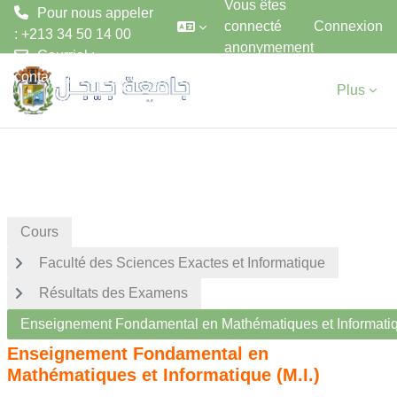
Vous êtes
Pour nous appeler
connecté
Connexion
: +213 34 50 14 00
anonymement
Courriel :
Passer au contenu principal
contact@univ-jijel.dz
Plus
Cours
Faculté des Sciences Exactes et Informatique
Résultats des Examens
Enseignement Fondamental en Mathématiques et Informatiqu
Enseignement Fondamental en
Mathématiques et Informatique (M.I.)