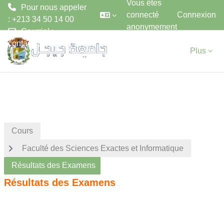
Vous êtes
Pour nous appeler
connecté
Connexion
: +213 34 50 14 00
anonymement
Courriel :
Passer au contenu principal
contact@univ-jijel.dz
Plus
Cours
Faculté des Sciences Exactes et Informatique
Résultats des Examens
Résultats des Examens