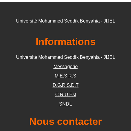
Université Mohammed Seddik Benyahia - JIJEL
Informations
Université Mohammed Seddik Benyahia - JIJEL
Messagerie
M.E.S.R.S
D.G.R.S.D.T
C.R.U.Est
SNDL
Nous contacter